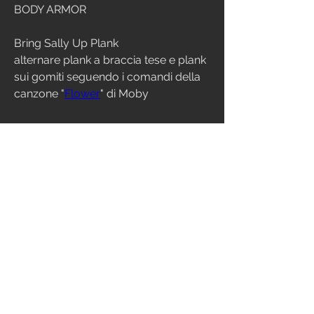
BODY ARMOR
Bring Sally Up Plank 
alternare plank a braccia tese e plank 
sui gomiti seguendo i comandi della 
canzone "
Flower
" di Moby
EXTRA
AEROBIC CAPACITY