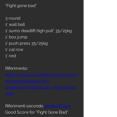
“Fight gone bad”
3 round
1’ wall ball
1’ sumo deadlift high pull* 35/25kg
1’ box jump 
1' push press 35/25kg
1’ cal row
1’ rest
Riferimento:
https://www.crossfitbullmoose.com/
programmazione/bm-
program/150121-wod-5-fight-gone-
bad
Riferimenti secondo 
wodwell.com
Good Score for “Fight Gone Bad” 