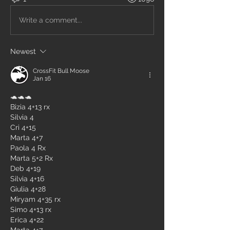
Write a comment...
Newest
CrossFit Bull Moose
Jan 16
🐢🐢🐢
Bizia 4+13 rx
Silvia 4
Cri 4+15
Marta 4+7
Paola 4 Rx
Marta 5+2 Rx
Deb 4+19
Silvia 4+16
Giulia 4+28
Miryam 4+35 rx
Simo 4+13 rx
Erica 4+22