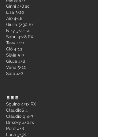
Marta 4+7
Ginni 4+8 sc
Lisa 3+20
Ale 4+18
Giulia 5+30 Rx
Niky 3+22 sc
Sabri 4+28 RX
Teky 4+11
Giò 4+13
Silvia 5+7
Giulia 4+8
Vane 5+12
Sara 4+2
🍫🍫🍫 
Sguino 4+13 RX 
ClaudioS 4
Claudio q 4+3
Dr sexy 4+6 rx
Ponz 4+8
Luca 3+38