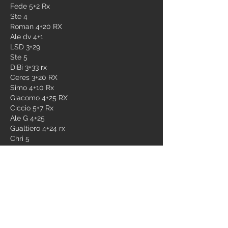
Fede 5+2 Rx
Ste 4
Roman 4+20 RX
Ale dv 4+1
LSD 3+29
Ste 5 
DiBi 3+33 rx
Ceres 3+20 RX
Simo 4+10 Rx
Giacomo 4+25 RX
Ciccio 5+7 Rx
Ale G 4+25
Gualtiero 4+24 rx
Chri 5
Eros 5+15 rx-
Edo 4+6
Vale 4
Brian 4+4
Mauro 4+8
Ema 4+5 Rx 
Guido 4+10 Rx 
Marci 4+18 sc