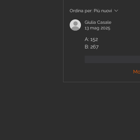
Ordina per:
Più nuovi
Giulia Casale
13 mag 2025
A: 152
B: 267
Mi piace
Rispon
Mo