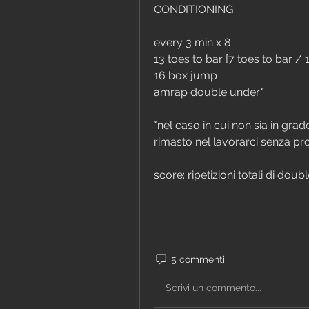
CONDITIONING
every 3 min x 8
13 toes to bar [7 toes to bar / 
16 box jump
amrap double under*
*nel caso in cui non sia in gra
rimasto nel lavorarci senza pr
score: ripetizioni totali di dou
5 commenti
Scrivi un commento...