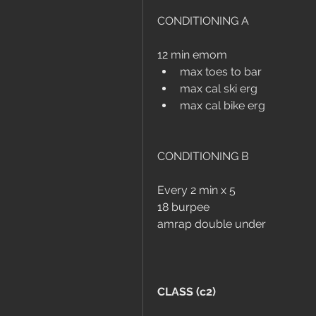
CONDITIONING A
12 min emom
max toes to bar
max cal ski erg
max cal bike erg
CONDITIONING B
Every 2 min x 5
18 burpee
amrap double under
CLASS (c2)