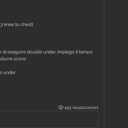
13 knee to chest]
do di eseguire double under, impiego il tempo 
odurre score. 
ble under
459 visualizzazioni