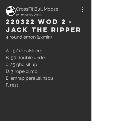
CrossFit Bull Moose
21 marzo 2022
220322 WOD 2 -
Jack the Ripper
4 round emon (23min) 
A. 15/12 calskierg 
B. 50 double under 
c. 25 ghd sit up 
D. 3 rope climb 
E. amrap parallel hspu 
F. rest
0
17