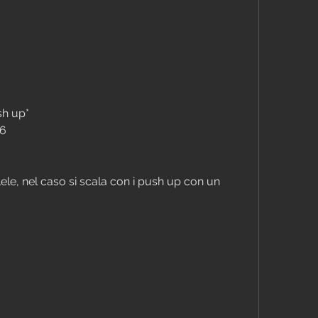
sh up*
16
llele, nel caso si scala con i push up con un 