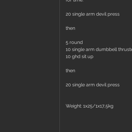
20 single arm devil press 
then
5 round
10 single arm dumbbell thrust
10 ghd sit up
then
20 single arm devil press
Weight: 1x25/1x17,5kg