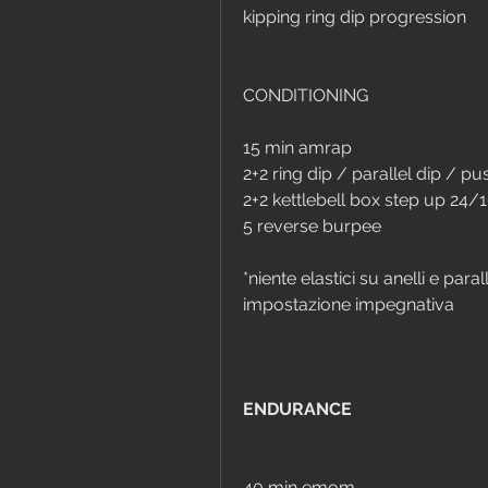
kipping ring dip progression
CONDITIONING
15 min amrap
2+2 ring dip / parallel dip / pu
2+2 kettlebell box step up 24/
5 reverse burpee
*niente elastici su anelli e para
impostazione impegnativa
ENDURANCE
40 min emom