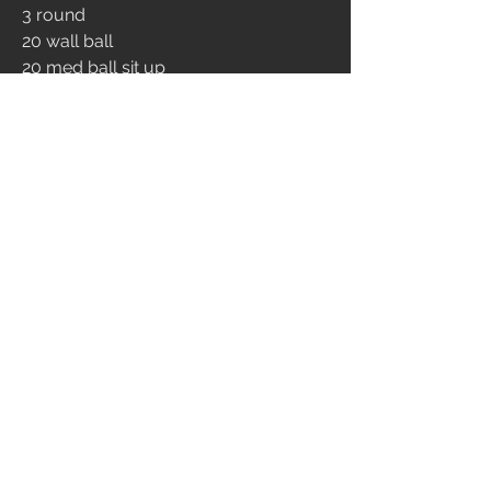
3 round
20 wall ball
20 med ball sit up
directly into...
60/45 cal air bike
No time cap
0
643
Rédigez un commentaire...
Info