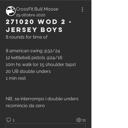
CrossFit Bull Moose
29 ottobre 2020
271020 WOD 2 -
Jersey Boys
8 rounds for time of
8 american swing @32/24
12 kettlebell pistols @24/16
10m hs walk (or 15 shoulder taps)
20 UB double unders
1 min rest
NB, se interrompo i double unders 
ricomincio da zero
1
11