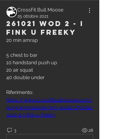
CrossFit Bull Moose
25 ottobre 2021
261021 WOD 2 - I
Fink U Freeky
20 min amrap
5 chest to bar
10 handstand push up
20 air squat
40 double under
Riferimento:
https://www.crossfitbullmoose.com/
programmazione/bm-wods/270421-
wod-2-i-fink-u-freeky
3
28