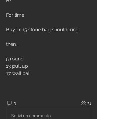
B)
For time
Buy in: 15 stone bag shouldering
then...
5 round
13 pull up
17 wall ball
3
31
Scrivi un commento...
Più nuovi