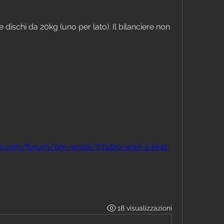
 dischi da 20kg (uno per lato). Il bilanciere non 
ose.com/forum/bm-wods/071220-wod-1-kind-
18 visualizzazioni