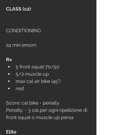
CLASS (c2)
CONDITIONING
24 min emom
Rx
5 front squat 70/50
5/2 muscle up
max cal air bike (45”)
rest
Score: cal bike - penalty
Penalty: - 3 cal per ogni ripetizione di 
front squat o muscle up persa
Elite