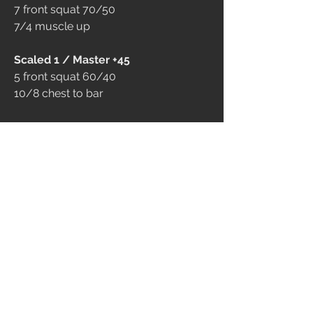
7 front squat 70/50
7/4 muscle up
Scaled 1 / Master +45  
5 front squat 60/40
10/8 chest to bar
3
184
Scrivi un commento...
Più nuovi
federico riva
06 set 2025
5 round (bmu)