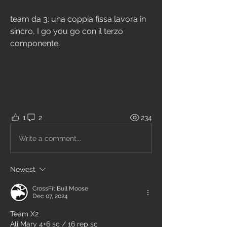
team da 3: una coppia fissa lavora in 
sincro, I go you go con il terzo 
componente.
1
2
234
Write a comment...
Newest
CrossFit Bull Moose
Dec 07, 2024
Team X2
Ali Mary 4+6 sc / 16 rep sc