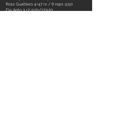
Ross Gualtiero 4+47 rx / 6 reps @50
Ele Anto 3 +7 @20/17@20
Ula Silvia 4+10 sc/ 26 rep sc
Giulia Fabione 3+95 RX / 24 RX
MarcoM Parra 4+15  RX / 19 RX
Eli Fede 3+80 SC / 26 SC
Marta albe 4+10 SC / 21 Sc
Jack Aldo 3+95 SC / 15 SC
Biondo Vale 3+44 SC / 18 SC
Fefa Pistone 4+20 / 30 SC
Teki Vale chissà +14 / 14 rx
Team X3
Peppe Cri Roman 3+80 / 25 @50
Stavros Erica Giada 3+14 sc/16 sc
Dani Fedra Ema 4+11rx / 20 special
Individual
Raffa 4/15 SC