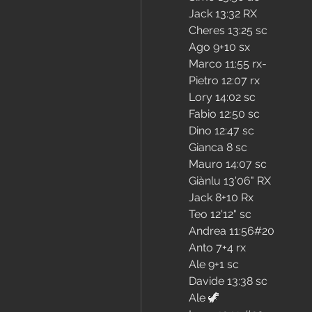
Jack 13:32 RX
Cheres 13:25 sc
Ago 9+10 sx
Marco 11:55 rx-
Pietro 12:07 rx
Lory 14:02 sc
Fabio 12:50 sc
Dino 12:47 sc
Gianca 8 sc
Mauro 14:07 sc
Giànlu 13'06" RX
Jack 8+10 Rx 
Teo 12'12" sc 
Andrea 11:56#20
Anto 7+4 rx
Ale 9+1 sc
Davide 13:38 sc
Ale 🦖