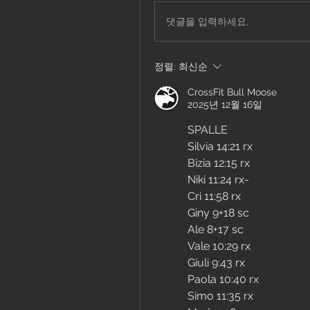
댓글을 입력하세요.
정렬:
최신순
CrossFit Bull Moose
2025년 12월 16일
SPALLE
Silvia 14:21 rx
Bizia 12:15 rx
Niki 11:24 rx-
Cri 11:58 rx
Giny 9+18 sc
Ale 8+17 sc
Vale 10:29 rx
Giuli 9:43 rx
Paola 10:40 rx
Simo 11:35 rx