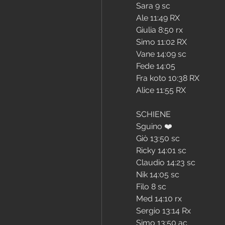
Sara 9 sc
Ale 11:49 RX
Giulia 8:50 rx
Simo 11:02 RX
Vane 14:09 sc
Fede 14:05
Fra koto 10:38 RX
Alice 11:55 RX
SCHIENE
Sguino ❤️
Giò 13:50 sc
Ricky 14:01 sc 
Claudio 14:23 sc
Nik 14:05 sc
Filo 8 sc
Med 14:10 rx
Sergio 13:14 Rx
Simo 13:50 ac