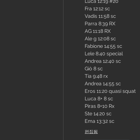
Luca 12:19 #20
Fra 12:12 sc
Vadis 11:58 sc
Parra 8:39 RX
AG 11:18 RX
Ale g 12:08 sc
Fabione 14:55 sc
Lele 8:40 special
Andrea 12:40 sc
Giò 8 sc
Tia 9:48 rx
Andrea 14:55 sc
Eros 11:20 quasi squat
Luca 8+ 8 sc
Piras 8+10 Rx
Ste 14:20 sc
Ema 13:32 sc
편집됨