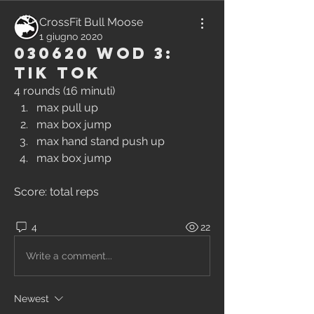
CrossFit Bull Moose
1 giugno 2020
030620 WOD 3:
Tik Tok
4 rounds (16 minuti)
max pull up
max box jump
max hand stand push up
max box jump
Score: total reps
4
22
Write a comment...
Newest