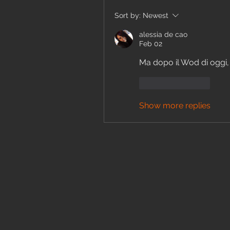
Sort by:
Newest
alessia de cao
Feb 02
Ma dopo il Wod di oggi, 
Like
Reply
Show more replies