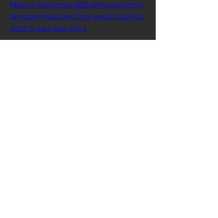
https://www.crossfitbullmoose.com/
programmazione/bm-wods/140521-
wod-5-san-suu-kyi-1
0
15
撰寫留言......
Info
Ti diamo il benvenuto nel gruppo! Qui
puoi comunicare con gli altri membri,
ricevere aggiornamenti e condividere
file multimediali.