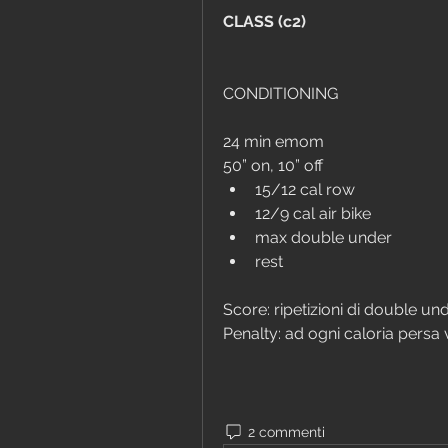
CLASS (c2)
CONDITIONING
24 min emom
50” on, 10” off
15/12 cal row
12/9 cal air bike
max double under 
rest
Score: ripetizioni di double un
Penalty: ad ogni caloria persa 
2 commenti