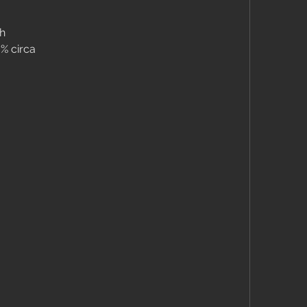
ch
0% circa