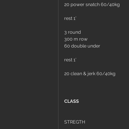
20 power snatch 60/40kg
rest 1’
3 round
300 m row
60 double under
rest 1’
20 clean & jerk 60/40kg
CLASS
STREGTH