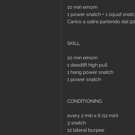
10 min emom
1 power snatch + 1 squat snat
Carico a salire partendo dal 5
SKILL
10 min emom
1 deadlift high pull
1 hang power snatch
1 power snatch
CONDITIONING
every 2 min x 6 (12 min)
3 snatch
12 lateral burpee