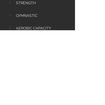
STRENGTH
GYMNASTIC
AEROBIC CAPACITY
1
0
71
Write a comment...
Info
Ti diamo il benvenuto nel gruppo! Qui
puoi comunicare con gli altri membri,
ricevere aggiornamenti e condividere
file multimediali.