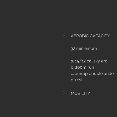
AEROBIC CAPACITY
32 min emom
a. 15/12 cal sky erg
b. 200m run
c. amrap double under
d. rest
MOBILITY