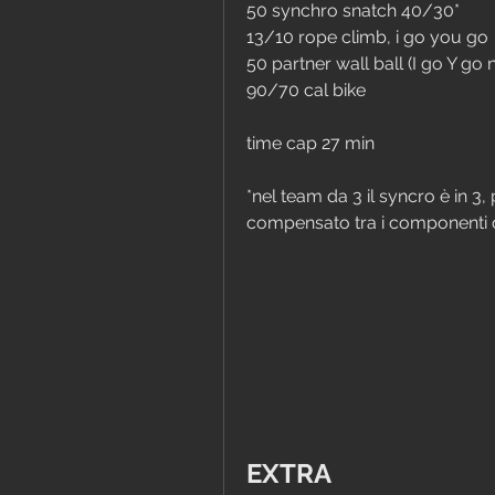
50 synchro snatch 40/30*
13/10 rope climb, i go you go
50 partner wall ball (I go Y go
90/70 cal bike
time cap 27 min
*nel team da 3 il syncro è in 3,
compensato tra i componenti 
EXTRA