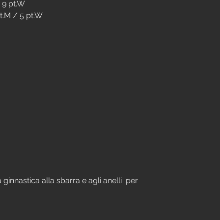
/ 9 pt.W
pt.M / 5 pt.W
ginnastica alla sbarra e agli anelli  per 