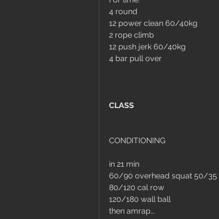
4 round
12 power clean 60/40kg
2 rope climb
12 push jerk 60/40kg
4 bar pull over
CLASS
CONDITIONING
in 21 min
60/90 overhead squat 50/35
80/120 cal row
120/180 wall ball
then amrap...