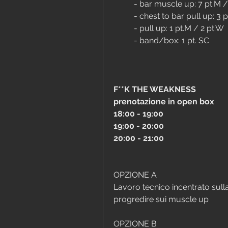
	- bar muscle up: 7 pt.M 
	- chest to bar pull up: 3 
	- pull up: 1 pt.M / 2 pt.W
	- band/box: 1 pt. SC
F**K THE WEAKNESS
prenotazione in open box
18:00 - 19:00
19:00 - 20:00
20:00 - 21:00
OPZIONE A
Lavoro tecnico incentrato sulla 
progredire sui muscle up
OPZIONE B