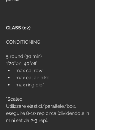
CLASS (c2)
CONDITIONING
5 round (30 min)
1’20”on, 40”off
max cal row
max cal air bike
max ring dip*
*Scaled:
Utilizzare elastici/parallele/box, 
eseguire 8-10 rep circa (dividendole in 
mini set da 2-3 rep).