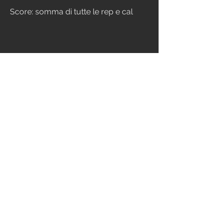
Score: somma di tutte le rep e cal
EXTRA
MOBILITY
AEROBIC POWER
2
279
Write a comment...
Newest