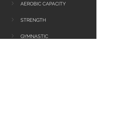
AEROBIC CAPACITY
STRENGTH
GYMNASTIC
1
0
96
Write a comment...
Info
Ti diamo il benvenuto nel gruppo! Qui
puoi comunicare con gli altri membri,
ricevere aggiornamenti e condividere
file multimediali.