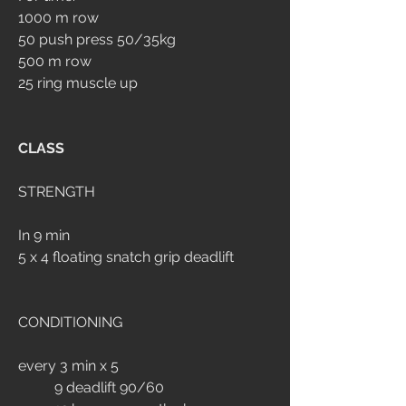
1000 m row
50 push press 50/35kg
500 m row
25 ring muscle up
CLASS
STRENGTH
In 9 min
5 x 4 floating snatch grip deadlift
CONDITIONING
every 3 min x 5
	9 deadlift 90/60