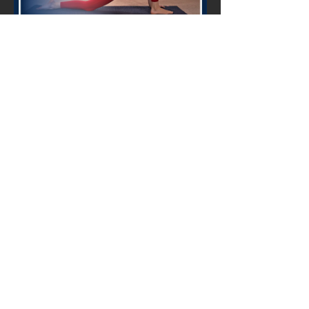
3
157
Rédigez un commentaire...
Les plus récents
federico riva
29 juil. 2023
19.10 con mu
J'aime
Répondre