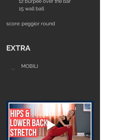
	12 burpee over the bar
	15 wall ball
score: peggior round
EXTRA
MOBILI