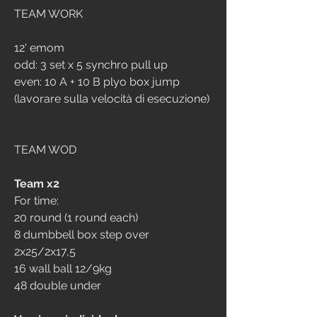
TEAM WORK
12' emom
odd: 3 set x 5 synchro pull up
even: 10 A + 10 B plyo box jump 
(lavorare sulla velocità di esecuzione)
TEAM WOD
Team x2
For time:
20 round (1 round each)
8 dumbbell box step over 
2x25/2x17,5
16 wall ball 12/9kg
48 double under