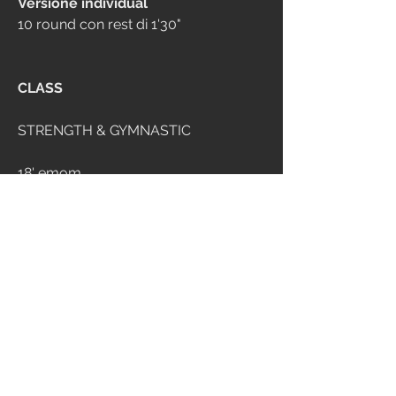
Versione individual
10
round con rest di 1'30" 
CLASS
STRENGTH & GYMNASTIC
18' emom
A - max back squat 100/70
B - max m handstand walk
C - rest
CONDITIONING
6 min amrap
10 one arm devil press 25/15
3 wall walk