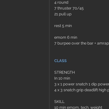
4 round
7 thruster 70/45 
21 pull up
rest 5 min
emom 6 min
7 burpee over the bar + amra
CLASS
STRENGTH
In 10 min
3 x 1 power snatch 1 dip power 
4 x 3 snatch grip deadlift high
SKILL
10 min emom, tech. weight