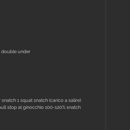
p double under
snatch 1 squat snatch (carico a salire)
 pull stop al ginocchio 100-120% snatch