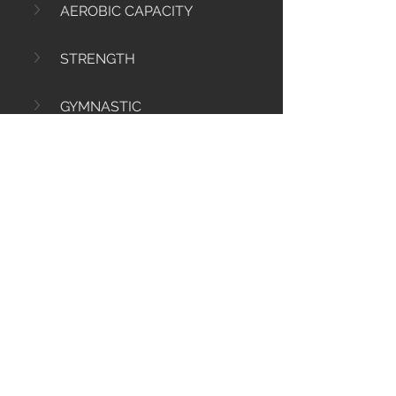
AEROBIC CAPACITY
STRENGTH
GYMNASTIC
0
84
Kommentar verfassen...
Info
Ti diamo il benvenuto nel gruppo! Qui
puoi comunicare con gli altri membri,
ricevere aggiornamenti e condividere
file multimediali.