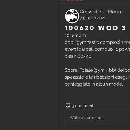
CrossFit Bull Moose
7 giugno 2020
100620 WOD 3
10' emom
odd: [gymnastic complex] 1 toe
even: [barbell complex] 1 powe
clean 60/40
Score: Totale (gym + bb) dei c
spezzato e le ripetizioni eseg
conteggiate in alcun modo.
3 commenti
Write a comment...