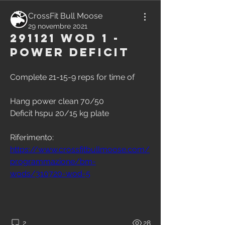
CrossFit Bull Moose
29 novembre 2021
291121 WOD 1 -
Power Deficit
Complete 21-15-9 reps for time of
Hang power clean 70/50
Deficit hspu 20/15 kg plate
Riferimento:
https://www.crossfitbullmoose.com/
programmazione/bm-
wods/310720-wod-5
2
28