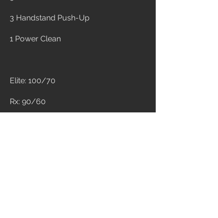
3 Handstand Push-Up
1 Power Clean 
Elite: 100/70
Rx: 90/60
Scaled: 80/55
Time cap: 30 min
0
17
Write a comment...