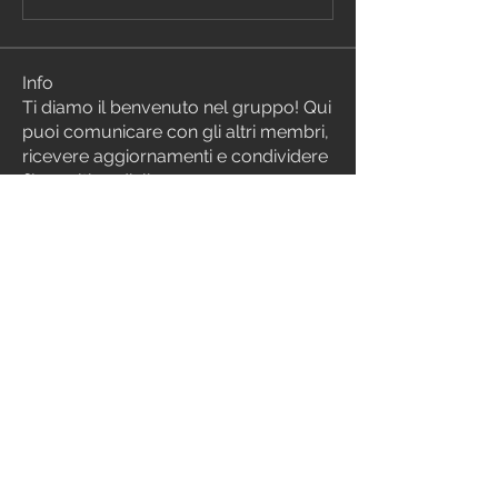
Info
Ti diamo il benvenuto nel gruppo! Qui
puoi comunicare con gli altri membri,
ricevere aggiornamenti e condividere
file multimediali.
Membri
alessia de cao
Segui
Alessandro Cortellini
Segui
silviapelucchi
Segui
silviapelucchi
drew kart
Segui
Michael Damiani
Segui