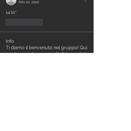
Nov 10, 2020
14’10”
Like
Reply
Info
Ti diamo il benvenuto nel gruppo! Qui
puoi comunicare con gli altri membri,
ricevere aggiornamenti e condividere
file multimediali.
Membri
alessia de cao
Segui
Alessandro Cortellini
Segui
silviapelucchi
Segui
silviapelucchi
drew kart
Segui