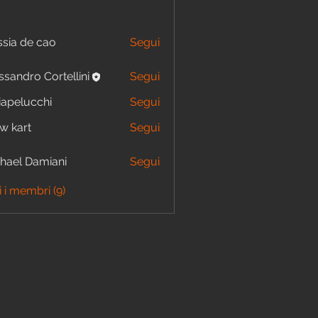
ssia de cao
Segui
ssandro Cortellini
Segui
viapelucchi
Segui
lucchi
w kart
Segui
hael Damiani
Segui
i i membri (9)