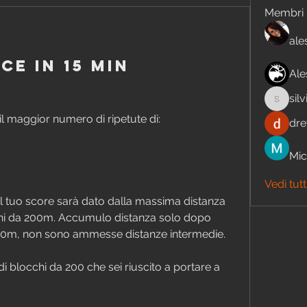
Membri
ale
ce in 15 min
Ale
sil
silviape
il maggior numero di ripetute di:
dre
Mic
Vedi tutt
 Il tuo score sarà dato dalla massima distanza 
i da 200m. Accumulo distanza solo dopo 
200m, non sono ammesse distanze intermedie.
i blocchi da 200 che sei riuscito a portare a 