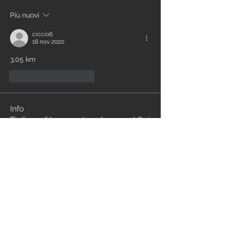
Più nuovi
ciccio6
18 nov 2020
3,05 km
Mi piace
Rispondi
Info
Ti diamo il benvenuto nel gruppo! Qui
puoi comunicare con gli altri membri,
ricevere aggiornamenti e condividere
file multimediali.
Membri
alessia de cao
Segui
Alessandro Cortellini
Segui