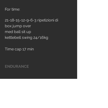
For time:
21-18-15-12-9-6-3 ripetizioni di
box jump over
med ball sit up
kettlebell swing 24/16kg
Time cap 17 min
ENDURANCE
For time:
5 round